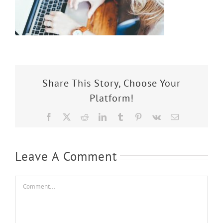
Share This Story, Choose Your
Platform!
Facebook
X
Reddit
LinkedIn
Tumblr
Pinterest
Vk
Email
Leave A Comment
Comment