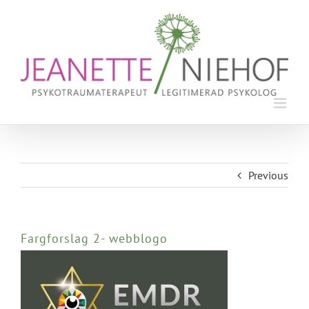
Skip
to
content
Previous
Fargforslag 2- webblogo