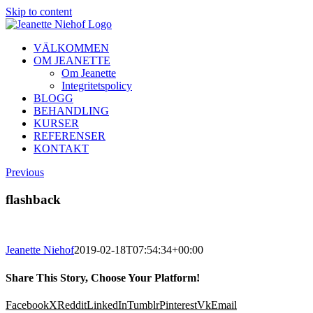
Skip to content
VÄLKOMMEN
OM JEANETTE
Om Jeanette
Integritetspolicy
BLOGG
BEHANDLING
KURSER
REFERENSER
KONTAKT
Previous
flashback
Jeanette Niehof
2019-02-18T07:54:34+00:00
Share This Story, Choose Your Platform!
Facebook
X
Reddit
LinkedIn
Tumblr
Pinterest
Vk
Email