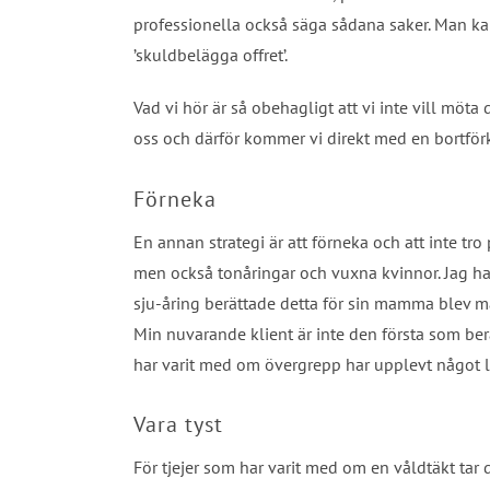
professionella också säga sådana saker. Man kall
’skuldbelägga offret’.
Vad vi hör är så obehagligt att vi inte vill möta de
oss och därför kommer vi direkt med en bortförkla
Förneka
En annan strategi är att förneka och att inte tr
men också tonåringar och vuxna kvinnor. Jag h
sju-åring berättade detta för sin mamma blev m
Min nuvarande klient är inte den första som b
har varit med om övergrepp har upplevt något 
Vara tyst
För tjejer som har varit med om en våldtäkt tar 