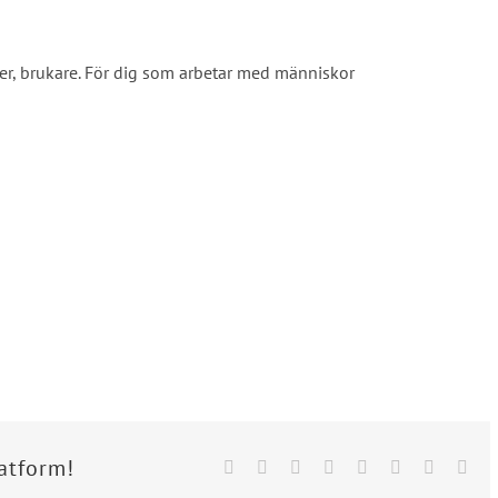
ver, brukare. För dig som arbetar med människor
latform!
Facebook
X
Reddit
LinkedIn
Tumblr
Pinterest
Vk
Ema