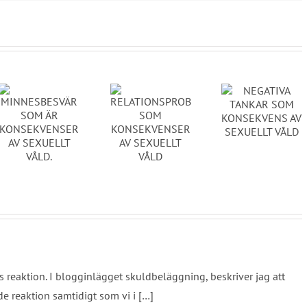
NEGATIVA
TANKAR
SVÄR
RELATIONSPROBLEM
SOM
DISSO
SOM
KONSEKVENS
NSER
KONSEKVENSER
AV
AV
SEXUELLT
SEXUELLT
VÅLD
VÅLD
eaktion. I blogginlägget skuldbeläggning, beskriver jag att
e reaktion samtidigt som vi i […]