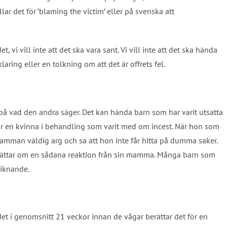
ar det för ’blaming the victim’ eller på svenska att
t, vi vill inte att det ska vara sant. Vi vill inte att det ska hända
ring eller en tolkning om att det är offrets fel.
o på vad den andra säger. Det kan hända barn som har varit utsatta
ar en kvinna i behandling som varit med om incest. När hon som
amman väldig arg och sa att hon inte får hitta på dumma saker.
erättar om en sådana reaktion från sin mamma. Många barn som
liknande.
det i genomsnitt 21 veckor innan de vågar berättar det för en