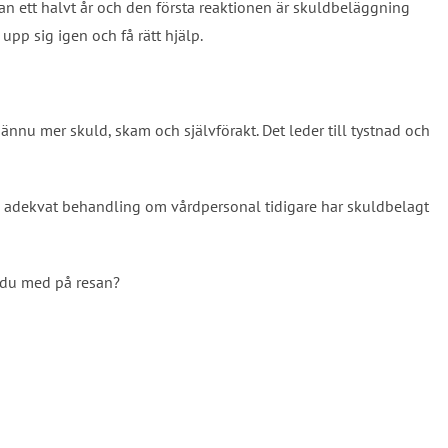
tan ett halvt år och den första reaktionen är skuldbeläggning
a upp sig igen och få rätt hjälp.
l ännu mer skuld, skam och självförakt. Det leder till tystnad och
å adekvat behandling om vårdpersonal tidigare har skuldbelagt
r du med på resan?