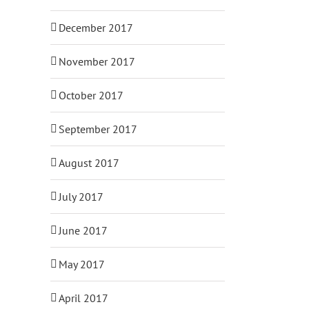
December 2017
November 2017
MINNESBESVÄR
RE
October 2017
CIATION
SOM ÄR
FÖRNEKELSE
KONSEKVENSER
KO
September 2017
AV
August 2017
SEXUELLT
SE
VÅLD.
July 2017
June 2017
May 2017
April 2017