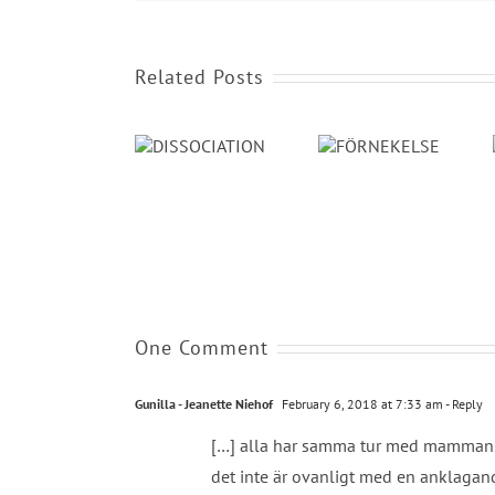
Related Posts
MINNESBE
DISSOCIATION
SOM ÄR
FÖRNEKELSE
KONSEKVE
AV
SEXUELLT
VÅLD.
One Comment
Gunilla - Jeanette Niehof
February 6, 2018 at 7:33 am
- Reply
[…] alla har samma tur med mammans r
det inte är ovanligt med en anklagand