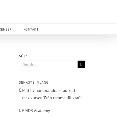
RENSER
KONTAKT
SÖK:
Search
for:
SENASTE INLÄGG:
Mitt liv har förändrats radikalt
tack kursen ‘Från trauma till kraft’
EMDR Academy