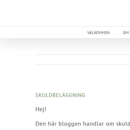
Skip
to
content
VÄLKOMMEN
OM 
View
Larger
SKULDBELÄGGNING
Image
Hej!
Den här bloggen handlar om skul