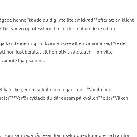
ade henne ”kände du dig inte lite smickrad?” efter att en klient
 Det var en oprofessionell och icke-hjälpande reaktion.
 kände igen sig. En kvinna skrev att en väninna sagt ”se det
att hon just berättat att hon blivit våldtagen. Hon ville
 var inte hjälpsamma.
Det kan ske genom subtila meningar som – ”Var du inte
ler?”, ”Varför cyklade du där ensam på kvällen?” eller ”Vilken
nnor som kan säga så. Tyvärr kan psykologer, kuratorer och andra