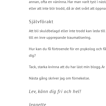
annan, ofta en väninna. Har man varit tyst i näs
eller att inte blir trodd, då är det svårt att öppn
Självförakt
Att bli skuldbelagd eller inte trodd kan leda til
till en inre upprepande traumatisering.
Hur kan du få förtroende för en psykolog och f
dig?
Tack, starka kvinna att du har läst min blogg. Ä
Nästa gång skriver jag om förnekelse.
Lev, känn dig fri och hel!
Jeanette